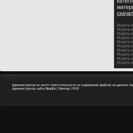
катег
матер
скачат
Модель и
Модель иг
Модель и
Модель зо
Модель н
Модель зо
Модель зо
Модель з
Модель з
Модель иг
Администратор не несёт ответственности за содержание файлов на данном по
Администратор сайта
ScuZe
|
Sitemap
|
RSS