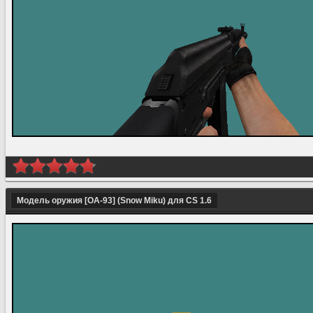
Модель оружия [OA-93] (Snow Miku) для CS 1.6