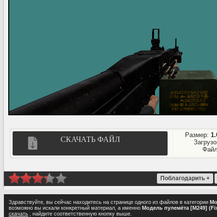
Размер:
1
СКАЧАТЬ ФАЙЛ
Загрузо
Файл
Поблагодарить +
Здравствуйте, вы сейчас находитесь на странице одного из файлов в категории
Мо
возможно вы искали конкретный материал, а именно
Модель пулемёта [M249] (Fix
скачать
, найдите соответственную кнопку выше.