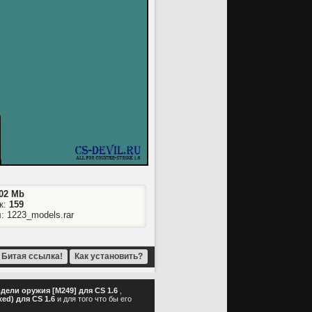
.02 Mb
к:
159
: 1223_models.rar
Битая ссылка!
Как установить?
дели оружия [M249] для CS 1.6
,
ed) для CS 1.6
и для того что бы его