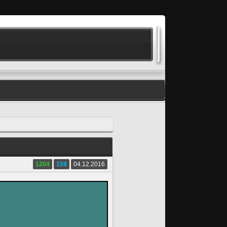
1204
159
04.12.2016