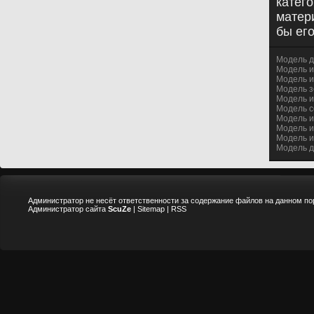
катег
матер
бы ег
Модель д
Модель и
Модель и
Модель з
Модель иг
Модель с
Модель иг
Модель иг
Модель и
Модель д
Администратор не несёт ответственности за содержание файлов на данном по
Администратор сайта
ScuZe
|
Sitemap
|
RSS