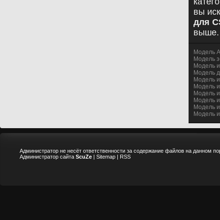
катег
вы ис
для C
выше.
Модель А
Модель з
Модель иг
Модель де
Модель иг
Модель иг
Модель иг
Модель и
Модель иг
Модель иг
Администратор не несёт ответственности за содержание файлов на данном по
Администратор сайта
ScuZe
|
Sitemap
|
RSS